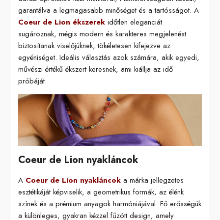
garantálva a legmagasabb minőséget és a tartósságot. A
Coeur de Lion ékszerek
időtlen eleganciát
sugároznak, mégis modern és karakteres megjelenést
biztosítanak viselőjüknek, tökéletesen kifejezve az
egyéniséget. Ideális választás azok számára, akik egyedi,
művészi értékű ékszert keresnek, ami kiállja az idő
próbáját.
Coeur de Lion nyakláncok
A
Coeur de Lion nyakláncok
a márka jellegzetes
esztétikáját képviselik, a geometrikus formák, az élénk
színek és a prémium anyagok harmóniájával. Fő erősségük
a különleges, gyakran kézzel fűzött design, amely