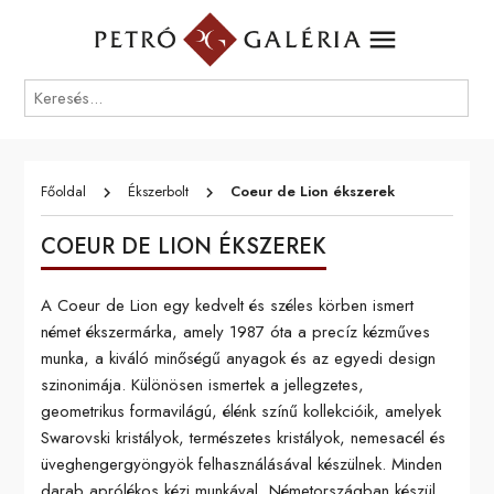
menu
Főoldal
Ékszerbolt
Coeur de Lion ékszerek
keyboard_arrow_right
keyboard_arrow_right
COEUR DE LION ÉKSZEREK
A Coeur de Lion egy kedvelt és széles körben ismert
német ékszermárka, amely 1987 óta a precíz kézműves
munka, a kiváló minőségű anyagok és az egyedi design
szinonimája. Különösen ismertek a jellegzetes,
geometrikus formavilágú, élénk színű kollekcióik, amelyek
Swarovski kristályok, természetes kristályok, nemesacél és
üveghengergyöngyök felhasználásával készülnek. Minden
darab aprólékos kézi munkával, Németországban készül,