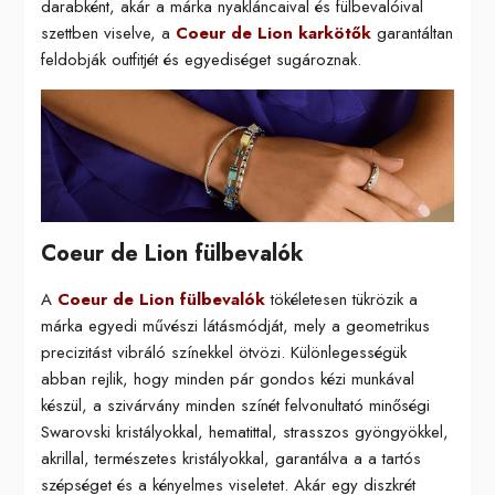
darabként, akár a márka nyakláncaival és fülbevalóival
szettben viselve, a
Coeur de Lion karkötők
garantáltan
feldobják outfitjét és egyediséget sugároznak.
Coeur de Lion fülbevalók
A
Coeur de Lion fülbevalók
tökéletesen tükrözik a
márka egyedi művészi látásmódját, mely a geometrikus
precizitást vibráló színekkel ötvözi. Különlegességük
abban rejlik, hogy minden pár gondos kézi munkával
készül, a szivárvány minden színét felvonultató minőségi
Swarovski kristályokkal, hematittal, strasszos gyöngyökkel,
akrillal, természetes kristályokkal, garantálva a a tartós
szépséget és a kényelmes viseletet. Akár egy diszkrét