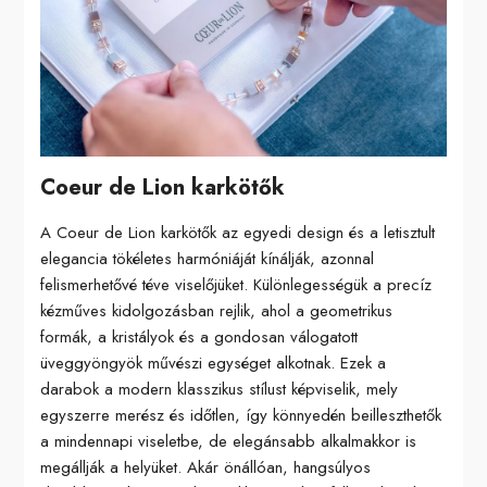
Coeur de Lion karkötők
A Coeur de Lion karkötők az egyedi design és a letisztult
elegancia tökéletes harmóniáját kínálják, azonnal
felismerhetővé téve viselőjüket. Különlegességük a precíz
kézműves kidolgozásban rejlik, ahol a geometrikus
formák, a kristályok és a gondosan válogatott
üveggyöngyök művészi egységet alkotnak. Ezek a
darabok a modern klasszikus stílust képviselik, mely
egyszerre merész és időtlen, így könnyedén beilleszthetők
a mindennapi viseletbe, de elegánsabb alkalmakkor is
megállják a helyüket. Akár önállóan, hangsúlyos