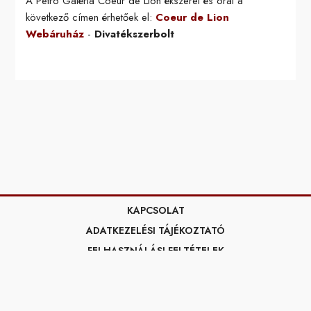
A Petró Galéria Coeur de Lion ékszerei és órái a
következő címen érhetőek el:
Coeur de Lion
Webáruház
-
Divatékszerbolt
KAPCSOLAT
ADATKEZELÉSI TÁJÉKOZTATÓ
FELHASZNÁLÁSI FELTÉTELEK
ÉKSZERBOLT
ÉKSZER WEBSHOP