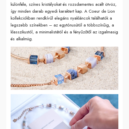
különféle, színes kristályokat és rozsdamentes acélt ötvöz,
így minden darab egyedi karaktert kap. A Coeur de Lion
kollekciókban rendkívűl elegáns nyakláncok találhatók a
legszebb színekben – az egytónusútól a többszínűig, a
klasszikustól, a minimalistától és a fényűzőtől az izgalmasig
és alkalmiig.