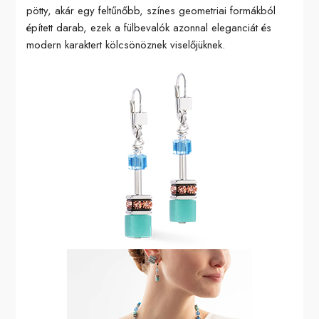
pötty, akár egy feltűnőbb, színes geometriai formákból
épített darab, ezek a fülbevalók azonnal eleganciát és
modern karaktert kölcsönöznek viselőjüknek.