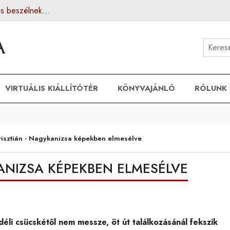
is beszélnek...
VIRTUÁLIS KIÁLLÍTÓTÉR
KÖNYVAJÁNLÓ
RÓLUNK
risztián - Nagykanizsa képekben elmesélve
ANIZSA KÉPEKBEN ELMESÉLVE
déli csücskétől nem messze, öt út találkozásánál fekszik