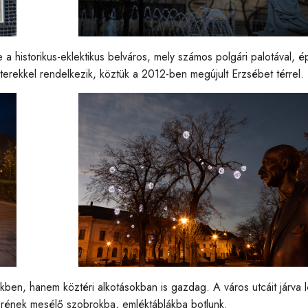
e a historikus-eklektikus belváros, mely számos polgári palotával, ép
terekkel rendelkezik, köztük a 2012-ben megújult Erzsébet térrel.
ben, hanem köztéri alkotásokban is gazdag. A város utcáit járva 
rének mesélő szobrokba, emléktáblákba botlunk.