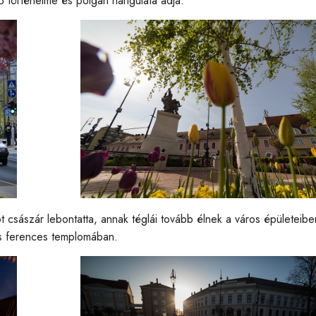
tő történelme és polgári hangulata adja.
ót császár lebontatta, annak téglái tovább élnek a város épületeib
s ferences templomában.