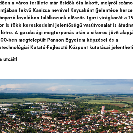
ően a város területe már ősidők óta lakott, melyről számo
ontjában fekvő Kanizsa nevével Knysaként (jelentése herc
yozó levelében találkozunk először. Igazi virágkorát a 19
r is több kereskedelmi jelentőségű vasútvonalat is átadna
létre. A gazdasági megtorpanás után a sikeres jövő alapjá
 2000-ben megtelepült Pannon Egyetem képzései és a
technológiai Kutató-Fejlesztő Központ kutatásai jelentheti
 utcáit!