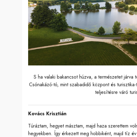
S ha valaki bakancsot húzva, a természetet járva tö
Csónakázó-tó, mint szabadidő központ és turisztika-
teljesítésre váró tur
Kovács Krisztián
Túráztam, hegyet másztam, majd haza szerettem volna
hegyekben. Így érkezett meg hobbiként, majd tíz év e