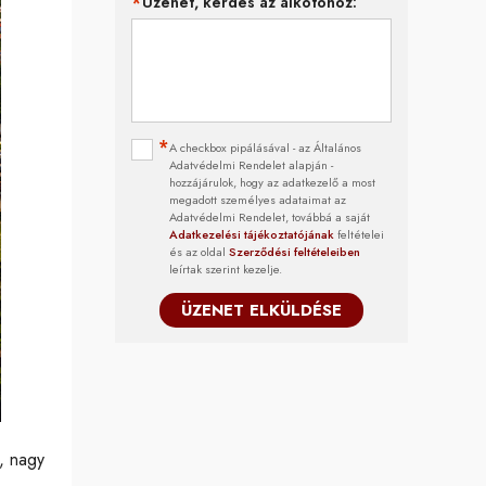
Üzenet, kérdés az alkotóhoz:
A checkbox pipálásával - az Általános
Adatvédelmi Rendelet alapján -
hozzájárulok, hogy az adatkezelő a most
megadott személyes adataimat az
Adatvédelmi Rendelet, továbbá a saját
Adatkezelési tájékoztatójának
feltételei
és az oldal
Szerződési feltételeiben
leírtak szerint kezelje.
ÜZENET ELKÜLDÉSE
, nagy