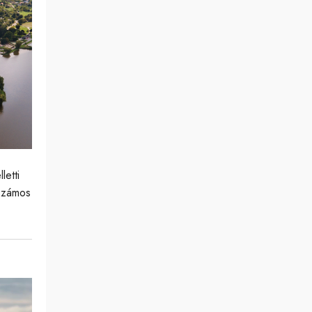
letti
 számos