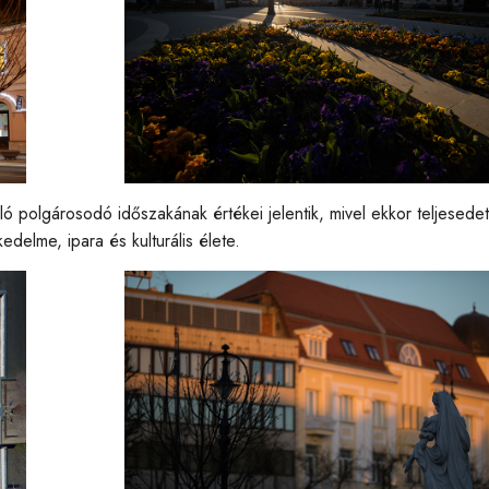
ló polgárosodó időszakának értékei jelentik, mivel ekkor teljesedett
edelme, ipara és kulturális élete.