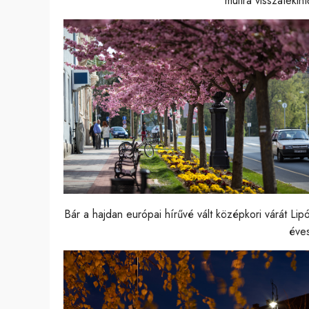
múltra visszatekin
Bár a hajdan európai hírűvé vált középkori várát Lip
éve