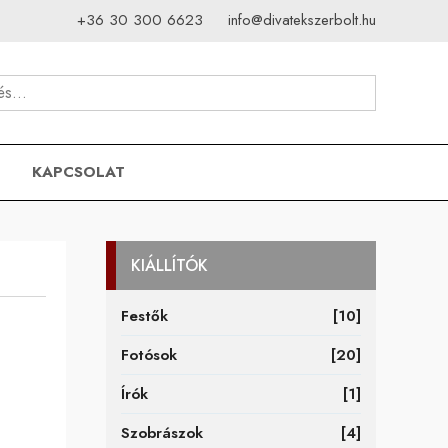
+36 30 300 6623
info@divatekszerbolt.hu
KAPCSOLAT
KIÁLLÍTÓK
Festők
[10]
Fotósok
[20]
Írók
[1]
Szobrászok
[4]