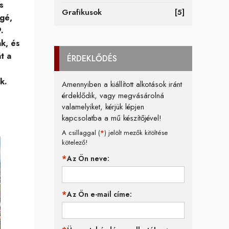
s
Grafikusok
[5]
egé,
.
k, és
t a
ÉRDEKLŐDÉS
k.
Amennyiben a kiállított alkotások iránt
érdeklődik, vagy megvásárolná
valamelyiket, kérjük lépjen
kapcsolatba a mű készítőjével!
A csillaggal (
*
) jelölt mezők kitöltése
kötelező!
Az Ön neve:
Az Ön e-mail címe: