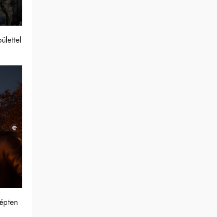
ülettel
lépten