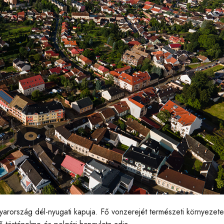
rország dél-nyugati kapuja. Fő vonzerejét természeti környezete