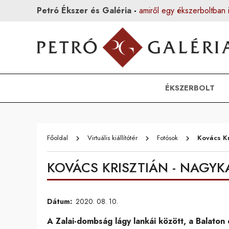
Petró Ékszer és Galéria
-
amiről egy ékszerboltban 
ÉKSZERBOLT
Főoldal
Virtuális kiállítótér
Fotósok
Kovács K
keyboard_arrow_right
keyboard_arrow_right
keyboard_arrow_right
KOVÁCS KRISZTIÁN - NAGYK
Dátum:
2020. 08. 10.
A Zalai-dombság lágy lankái között, a Balaton 