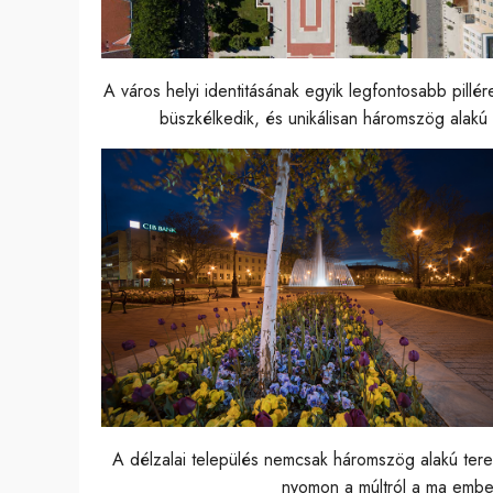
A város helyi identitásának egyik legfontosabb pillér
büszkélkedik, és unikálisan háromszög alakú 
A délzalai település nemcsak háromszög alakú terek
nyomon a múltról a ma embe