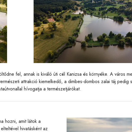
ltődne fel, annak is kiváló úti cél Kanizsa és környéke. A város mel
természeti attrakció kiemelkedő, a dimbes-dombos zalai táj pedig
istaútvonallal hívogatja a természetjárókat.
 hozni, amit látok a
lteltével hivatásként az