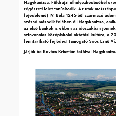
Nagykanizsa. Földrajzi elhelyezkedéséből ered
régészeti lelet tanúskodik. Az utak metszésp
fejedelemé) IV. Béla 1245-ből származó adomán
század második felében éli Nagykanizsa, amiko
az első bankok is ebben az időszakban jönnek 
színvonalas középiskolai oktatási kultúra, a
fenntartható fejlődést támogató Soós Ernő Víz
Járják be Kovács Krisztián fotóival Nagykanizsa