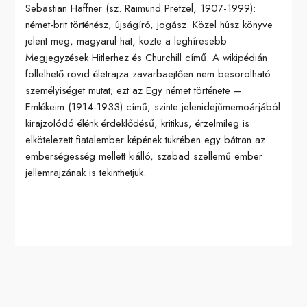
Sebastian Haffner (sz. Raimund Pretzel, 1907-1999):
német-brit történész, újságíró, jogász. Közel húsz könyve
jelent meg, magyarul hat, közte a leghíresebb
Megjegyzések Hitlerhez és Churchill című. A wikipédián
föllelhető rövid életrajza zavarbaejtően nem besorolható
személyiséget mutat; ezt az Egy német története –
Emlékeim (1914-1933) című, szinte jelenidejűmemoárjából
kirajzolódó élénk érdeklődésű, kritikus, érzelmileg is
elkötelezett fiatalember képének tükrében egy bátran az
emberségesség mellett kiálló, szabad szellemű ember
jellemrajzának is tekinthetjük.