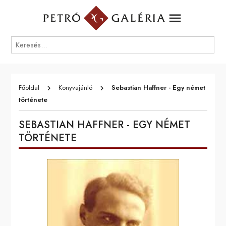
menu
Főoldal
Könyvajánló
Sebastian Haffner - Egy német
keyboard_arrow_right
keyboard_arrow_right
története
SEBASTIAN HAFFNER - EGY NÉMET
TÖRTÉNETE