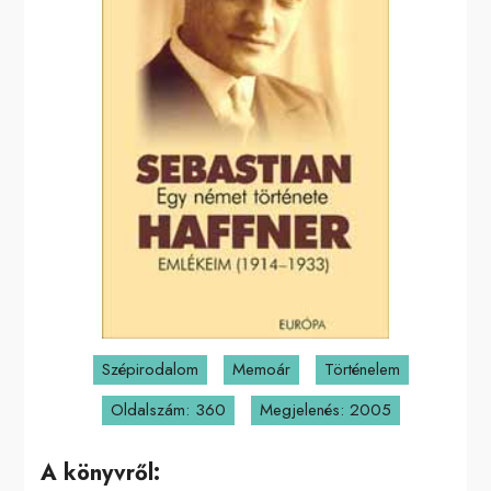
Szépirodalom
Memoár
Történelem
Oldalszám: 360
Megjelenés: 2005
A könyvről: