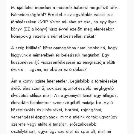
Mi újat lehet mondani a második háborút megelőző idők
Németországáról? Érdekel-e ez egyáltalán valakit is a
történészeken kívül? Vajon mi lehet az oka, ha egy ilyen
könyv (EZ a könyv) húsz évvel ezelőtti megjelenésekor
hónapokig vezette a német bestsellerlistákat?
A szép kiállítású kötet önmagában nem indokolná, hogy
higgyünk a németeknek és beleássuk magunkat. Egy
huszonéves ifjú visszaemlékezései az emigrációja előtti
évekre – ugyan, mi ebben az érdekes?
Ám a könyv szinte letehetetlen. Leginkább a történéseket
átélő, éles szemű, sok szempontot észlelő megfigyelő
élvezetes stílusa miatt. Az agyonnyűtt témát egy átlagos,
életvidám fiatalember szemszögéből mutatja be. Az ő
középiskolás és jurátusévei, barátai, rajongásai,
versengései éppolyanok, mint a mieink voltak; ugyanúgy
szerette vagy utálta a tanárait, erőszakosabb
osztálytársait, ugyanúgy szeretett és sportolt, mint mi