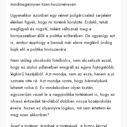
mindmegannyian tizen-huszonévesen.
Ugyanakkor azonban egy német polgárcsalád sarjaként
élénken figyeli, hogy mi történik körülötte. Érdekli, tehát
megfigyeli és rögzíti, miként változnak meg a
környezetében élők a politika erőterében. De ugyanígy azt
is, amikor épphogy a bennük már eleve meglévő ördög
bújik elő a politika hívószavára.
Nem utólag okoskodó fotelbölcs, nem dicsekszik azzal,
hogy az utolsó pillanatban emigrált az egyre fojtogatóbb
légkörű hazájából. Azt mondja, nem az esze, hanem a jó
szimata vitte rá. Azt mondja szinte, hogy bármelyikünk
lehetett volna ő. És mindeközben olyan tisztán,
egyszerűen vezeti le a nagypolitika történéseit is, hogy az
olvasó évtizedek távolából döbben vissza középiskolás
éveire: hiszen ez olyannyira logikus, mit nem értettem én
meg ezen akkoriban?
Árad a történet, áradnak a történések, a biztos kézzel