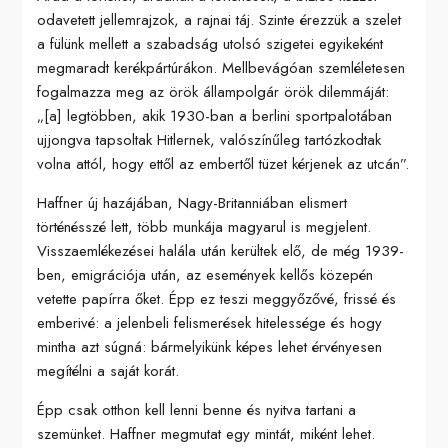
odavetett jellemrajzok, a rajnai táj. Szinte érezzük a szelet
a fülünk mellett a szabadság utolsó szigetei egyikeként
megmaradt kerékpártúrákon. Mellbevágóan szemléletesen
fogalmazza meg az örök állampolgár örök dilemmáját:
„[a] legtöbben, akik 1930-ban a berlini sportpalotában
ujjongva tapsoltak Hitlernek, valószínűleg tartózkodtak
volna attól, hogy ettől az embertől tüzet kérjenek az utcán”.
Haffner új hazájában, Nagy-Britanniában elismert
történésszé lett, több munkája magyarul is megjelent.
Visszaemlékezései halála után kerültek elő, de még 1939-
ben, emigrációja után, az események kellős közepén
vetette papírra őket. Épp ez teszi meggyőzővé, frissé és
emberivé: a jelenbeli felismerések hitelessége és hogy
mintha azt súgná: bármelyikünk képes lehet érvényesen
megítélni a saját korát.
Épp csak otthon kell lenni benne és nyitva tartani a
szemünket. Haffner megmutat egy mintát, miként lehet.